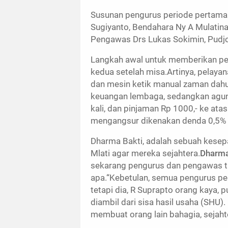
Susunan pengurus periode pertama s
Sugiyanto, Bendahara Ny A Mulatina
Pengawas Drs Lukas Sokimin, Pudjo
Langkah awal untuk memberikan pe
kedua setelah misa.Artinya, pelayana
dan mesin ketik manual zaman dah
keuangan lembaga, sedangkan aguna
kali, dan pinjaman Rp 1000,- ke ata
mengangsur dikenakan denda 0,5% d
Dharma Bakti, adalah sebuah kese
Mlati agar mereka sejahtera.
Dharma
sekarang pengurus dan pengawas ti
apa.“Kebetulan, semua pengurus pe
tetapi dia, R Suprapto orang kaya
diambil dari sisa hasil usaha (SHU)
membuat orang lain bahagia, sejaht