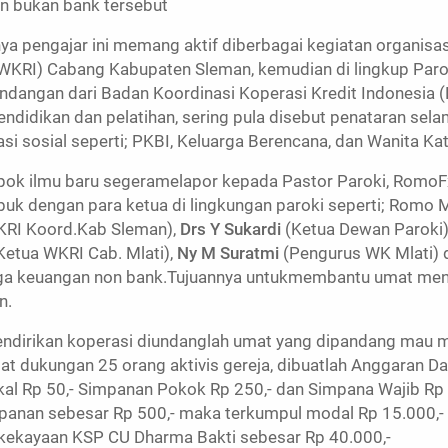
 bukan bank tersebut
ya pengajar ini memang aktif diberbagai kegiatan organisa
(WKRI) Cabang Kabupaten Sleman, kemudian di lingkup Parok
ndangan dari Badan Koordinasi Koperasi Kredit Indonesia 
endidikan dan pelatihan, sering pula disebut penataran selam
si sosial seperti; PKBI, Keluarga Berencana, dan Wanita Kat
pok ilmu baru segeramelapor kepada Pastor Paroki, RomoFx
buk dengan para ketua di lingkungan paroki seperti; Romo 
KRI Koord.Kab Sleman),
Drs Y Sukardi
(Ketua Dewan Paroki)
Ketua WKRI Cab. Mlati),
Ny M Suratmi
(Pengurus WK Mlati)
aga keuangan non bank.Tujuannya untukmembantu umat meng
n.
ndirikan koperasi diundanglah umat yang dipandang mau
at dukungan 25 orang aktivis gereja, dibuatlah Anggaran 
al Rp 50,- Simpanan Pokok Rp 250,- dan Simpana Wajib Rp 
mpanan sebesar Rp 500,- maka terkumpul modal Rp 15.000,- 
l kekayaan KSP CU Dharma Bakti sebesar Rp 40.000,-