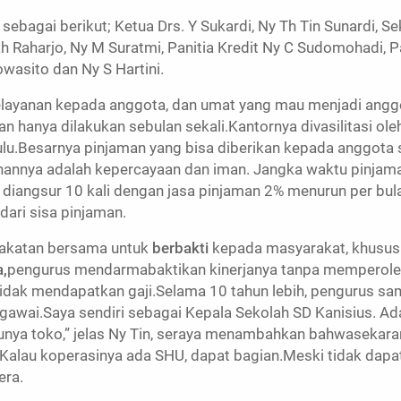
ebagai berikut; Ketua Drs. Y Sukardi, Ny Th Tin Sunardi, 
h Raharjo, Ny M Suratmi, Panitia Kredit Ny C Sudomohadi, P
wasito dan Ny S Hartini.
layanan kepada anggota, dan umat yang mau menjadi anggo
n hanya dilakukan sebulan sekali.Kantornya divasilitasi ole
ulu.Besarnya pinjaman yang bisa diberikan kepada anggot
nnya adalah kepercayaan dan iman. Jangka waktu pinjama
s diangsur 10 kali dengan jasa pinjaman 2% menurun per bula
ari sisa pinjaman.
pakatan bersama untuk
berbakti
kepada masyarakat, khususn
,
pengurus mendarmabaktikan kinerjanya tanpa memperole
dak mendapatkan gaji.Selama 10 tahun lebih, pengurus sam
gawai.Saya sendiri sebagai Kepala Sekolah SD Kanisius. A
, punya toko,” jelas Ny Tin, seraya menambahkan bahwaseka
. Kalau koperasinya ada SHU, dapat bagian.Meski tidak dapa
era.