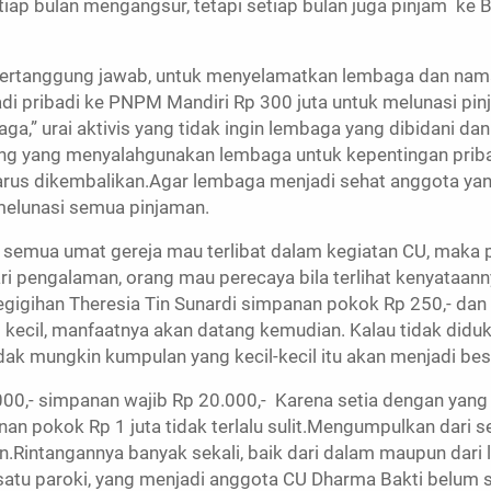
tiap bulan mengangsur, tetapi setiap bulan juga pinjam ke
 bertanggung jawab, untuk menyelamatkan lembaga dan nama
adi pribadi ke PNPM Mandiri Rp 300 juta untuk melunasi pin
” urai aktivis yang tidak ingin lembaga yang dibidani da
ang yang menyalahgunakan lembaga untuk kepentingan priba
rus dikembalikan.Agar lembaga menjadi sehat anggota ya
 melunasi semua pinjaman.
ak semua umat gereja mau terlibat dalam kegiatan CU, mak
ri pengalaman, orang mau perecaya bila terlihat kenyataann
kegigihan Theresia Tin Sunardi simpanan pokok Rp 250,- dan
 kecil, manfaatnya akan datang kemudian. Kalau tidak didu
 mungkin kumpulan yang kecil-kecil itu akan menjadi besar
,- simpanan wajib Rp 20.000,- Karena setia dengan yang ke
n pokok Rp 1 juta tidak terlalu sulit.Mengumpulkan dari se
n.Rintangannya banyak sekali, baik dari dalam maupun dari 
am satu paroki, yang menjadi anggota CU Dharma Bakti belum