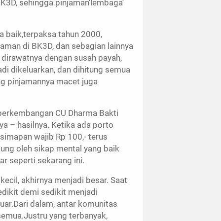
 BK3D, sehingga pinjaman‘lembaga’
 baik,terpaksa tahun 2000,
jaman di BK3D, dan sebagian lainnya
n dirawatnya dengan susah payah,
di dikeluarkan, dan dihitung semua
ng pinjamannya macet juga
a perkembangan CU Dharma Bakti
ya – hasilnya. Ketika ada porto
 simapan wajib Rp 100,- terus
kung oleh sikap mental yang baik
 seperti sekarang ini.
cil, akhirnya menjadi besar. Saat
dikit demi sedikit menjadi
luar.Dari dalam, antar komunitas
 semua.Justru yang terbanyak,