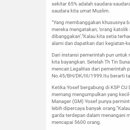
sekitar 65% adalah saudara-saudara 
saudara kita umat Muslim.
“Yang membanggakan khususnya bagi
mereka mengatakan; ‘orang katolik
dibanggakan’.“Kalau kita setia terha
alami dan dapatkan dari kegiatan-ke
Dari instansi pemerintah pun unt
kita bayangkan. Setelah Th Tin Su
mencair.Legalitas dari pemerinta
No.45/BH/DK/III/1999.Itu berarti tan
Ketika Yosef bergabung di KSP CU 
memang mengumpulkan yang kecil-ke
Manager (GM) Yosef punya perminta
lebih dipercaya banyak orang.”Kala
garda terdepan dalam menangani m
mencapai 5600 orang.