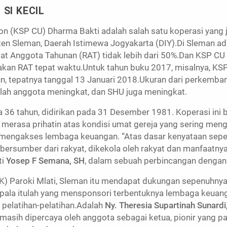
 SI KECIL
 (KSP CU) Dharma Bakti adalah salah satu koperasi yang jik
en Sleman, Daerah Istimewa Jogyakarta (DIY).Di Sleman a
 Anggota Tahunan (RAT) tidak lebih dari 50%.Dan KSP CU 
akan RAT tepat waktu.Untuk tahun buku 2017, misalnya, KS
n, tepatnya tanggal 13 Januari 2018.Ukuran dari perkemba
lah anggota meningkat, dan SHU juga meningkat.
36 tahun, didirikan pada 31 Desember 1981. Koperasi ini be
merasa prihatin atas kondisi umat gereja yang sering menga
h mengakses lembaga keuangan. “Atas dasar kenyataan sep
rsumber dari rakyat, dikekola oleh rakyat dan manfaatnya d
ti
Yosep F Semana, SH
, dalam sebuah perbincangan dengan 
WK) Paroki Mlati, Sleman itu mendapat dukungan sepenuhnya
epala itulah yang mensponsori terbentuknya lembaga keua
 pelatihan-pelatihan.Adalah
Ny. Theresia Supartinah Sunardi
nmasih dipercaya oleh anggota sebagai ketua, pionir yang 