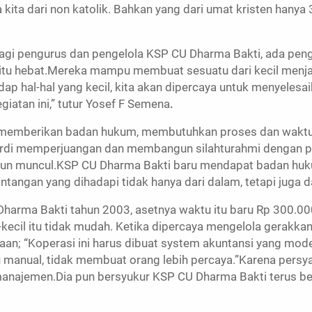
kita dari non katolik. Bahkan yang dari umat kristen hanya 
 pengurus dan pengelola KSP CU Dharma Bakti, ada pengak
 itu hebat.Mereka mampu membuat sesuatu dari kecil menjad
dap hal-hal yang kecil, kita akan dipercaya untuk menyelesai
giatan ini,” tutur Yosef F Semena
.
uk memberikan badan hukum, membutuhkan proses dan waktu
nardi memperjuangan dan membangun silahturahmi dengan p
h pun muncul.KSP CU Dharma Bakti baru mendapat badan hu
tangan yang dihadapi tidak hanya dari dalam, tetapi juga dar
Dharma Bakti tahun 2003, asetnya waktu itu baru Rp 300.00
cil itu tidak mudah. Ketika dipercaya mengelola gerakkan
an; “Koperasi ini harus dibuat system akuntansi yang mo
u manual, tidak membuat orang lebih percaya.”Karena persya
anajemen.Dia pun bersyukur KSP CU Dharma Bakti terus b