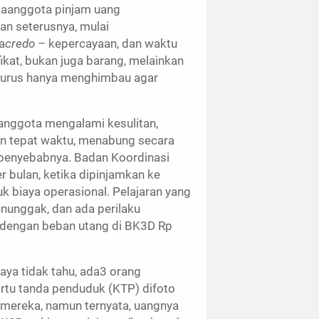
tikaanggota pinjam uang
an seterusnya, mulai
a
credo
– kepercayaan, dan waktu
kat, bukan juga barang, melainkan
ngurus hanya menghimbau agar
anggota mengalami kesulitan,
kan tepat waktu, menabung secara
i penyebabnya. Badan Koordinasi
 bulan, ketika dipinjamkan ke
 biaya operasional. Pelajaran yang
enunggak, dan ada perilaku
dengan beban utang di BK3D Rp
Saya tidak tahu, ada3 orang
artu tanda penduduk (KTP) difoto
mereka, namun ternyata, uangnya