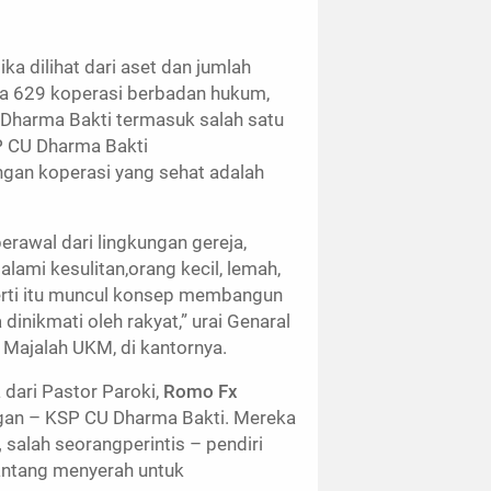
a dilihat dari aset dan jumlah
da 629 koperasi berbadan hukum,
Dharma Bakti termasuk salah satu
P CU Dharma Bakti
ngan koperasi yang sehat adalah
rawal dari lingkungan gereja,
lami kesulitan,orang kecil, lemah,
erti itu muncul konsep membangun
inikmati oleh rakyat,” urai Genaral
Majalah UKM, di kantornya.
 dari Pastor Paroki,
Romo Fx
ngan – KSP CU Dharma Bakti. Mereka
,
salah seorangperintis – pendiri
pantang menyerah untuk