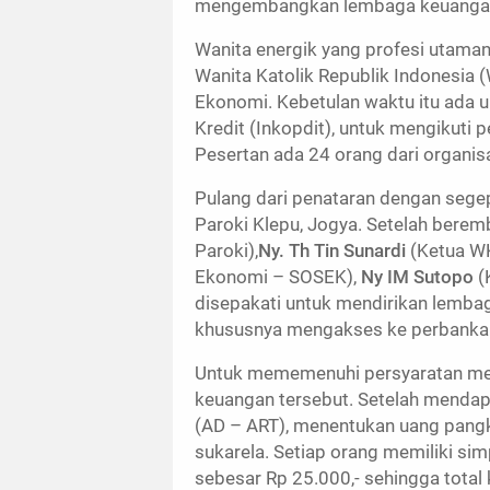
mengembangkan lembaga keuangan
Wanita energik yang profesi utaman
Wanita Katolik Republik Indonesia 
Ekonomi. Kebetulan waktu itu ada u
Kredit (Inkopdit), untuk mengikuti p
Pesertan ada 24 orang dari organisa
Pulang dari penataran dengan sege
Paroki Klepu, Jogya. Setelah berem
Paroki),
Ny. Th Tin Sunardi
(Ketua W
Ekonomi – SOSEK),
Ny IM Sutopo
(
disepakati untuk mendirikan lemb
khususnya mengakses ke perbanka
Untuk mememenuhi persyaratan me
keuangan tersebut. Setelah mendap
(AD – ART), menentukan uang pangk
sukarela. Setiap orang memiliki si
sebesar Rp 25.000,- sehingga tota