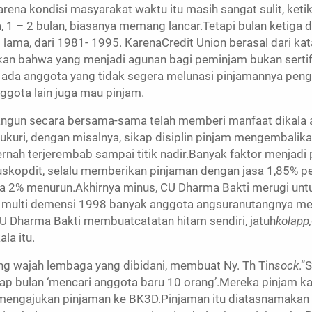
karena kondisi masyarakat waktu itu masih sangat sulit, ke
1 – 2 bulan, biasanya memang lancar.Tetapi bulan ketiga d
p lama, dari 1981- 1995. KarenaCredit Union berasal dari kat
an bahwa yang menjadi agunan bagi peminjam bukan sertifi
 ada anggota yang tidak segera melunasi pinjamannya pe
ggota lain juga mau pinjam.
ngun secara bersama-sama telah memberi manfaat dikala 
yukuri, dengan misalnya, sikap disiplin pinjam mengembali
rnah terjerembab sampai titik nadir.Banyak faktor menjad
skopdit, selalu memberikan pinjaman dengan jasa 1,85% per
a 2% menurun.Akhirnya minus, CU Dharma Bakti merugi untuk
isis multi demensi 1998 banyak anggota angsuranutangnya m
CU Dharma Bakti membuatcatatan hitam sendiri, jatuh
kolapp,
la itu.
ng wajah lembaga yang dibidani, membuat Ny. Th Tin
sock
.“
ap bulan ‘mencari anggota baru 10 orang’.Mereka pinjam k
mengajukan pinjaman ke BK3D.Pinjaman itu diatasnamakan 