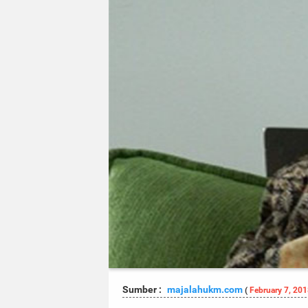
Sumber :
majalahukm.com
(
February 7, 20